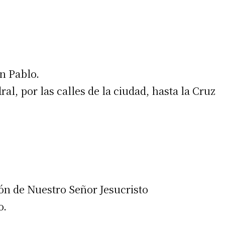
an Pablo.
irme gratis
ral, por las calles de la ciudad, hasta la Cruz
*
Requerido
*
de correo electrónico
ón de Nuestro Señor Jesucristo
o.
 teléfono