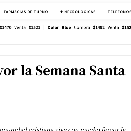
FARMACIAS DE TURNO
✟ NECROLÓGICAS
TELÉFONOS
$1470
Venta
$1521
|
Dolar Blue
Compra
$1492
Venta
$15
vor la Semana Santa
omunidad cristiana vive con mucho fervor la