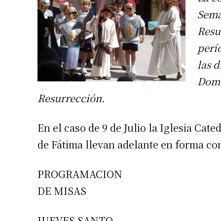
Sema
Resu
perí
las 
Domi
Resurrección.
En el caso de 9 de Julio la Iglesia Ca
de Fátima llevan adelante en forma co
PROGRAMACION
DE MISAS
JUEVES SANTO