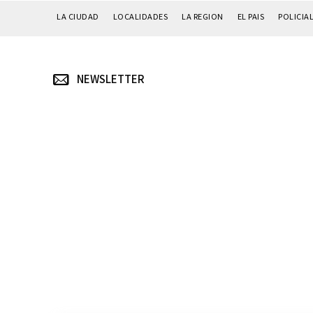
LA CIUDAD
LOCALIDADES
LA REGION
EL PAIS
POLICIA
NEWSLETTER