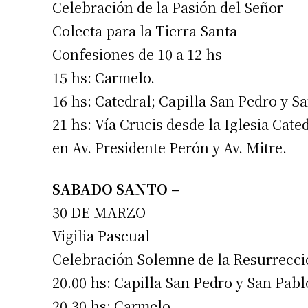
Celebración de la Pasión del Señor
Colecta para la Tierra Santa
Confesiones de 10 a 12 hs
15 hs: Carmelo.
16 hs: Catedral; Capilla San Pedro y S
Suscrib
21 hs: Vía Crucis desde la Iglesia Cated
en Av. Presidente Perón y Av. Mitre.
Dirección 
SABADO SANTO –
30 DE MARZO
Nombre
Vigilia Pascual
Celebración Solemne de la Resurrecci
Apellidos
20.00 hs: Capilla San Pedro y San Pabl
20.30 hs: Carmelo.
Número de