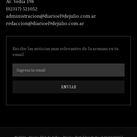
Av. Vedia 198
(02317) 521052
administracion@diarioel9dejulio.com.ar
redaccion@diarioel9dejulio.com.ar
Recibe las noticias mas relevantes de la semana en tu
email.
ENVIAR
© 2023 - Diario El 9 de Julio - Diario digital fundado el 20/03/2007 |