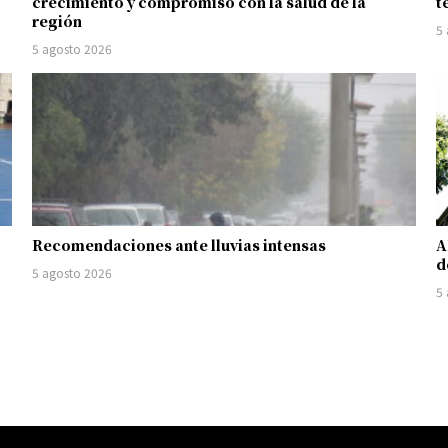
crecimiento y compromiso con la salud de la
t
región
5
5 agosto 2026
Recomendaciones ante lluvias intensas
A
d
5 agosto 2026
5