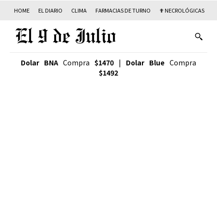
HOME
EL DIARIO
CLIMA
FARMACIAS DE TURNO
✟ NECROLÓGICAS
T
Dolar BNA
Compra
$1470
|
Dolar Blue
Compra
$1492