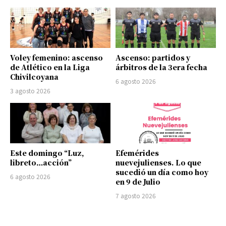
Voley femenino: ascenso
Ascenso: partidos y
de Atlético en la Liga
árbitros de la 3era fecha
Chivilcoyana
6 agosto 2026
3 agosto 2026
Este domingo “Luz,
Efemérides
libreto…acción”
nuevejulienses. Lo que
sucedió un día como hoy
6 agosto 2026
en 9 de Julio
7 agosto 2026