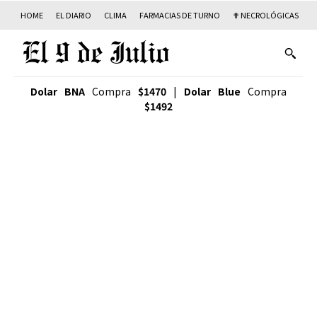
HOME
EL DIARIO
CLIMA
FARMACIAS DE TURNO
✟ NECROLÓGICAS
T
Dolar BNA
Compra
$1470
|
Dolar Blue
Compra
$1492