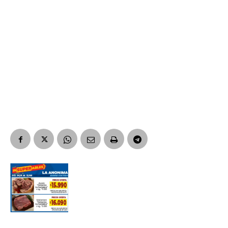
Suscribirme gratis
*
Dirección de correo electrónico
Nombre
Apellidos
Número de teléfono