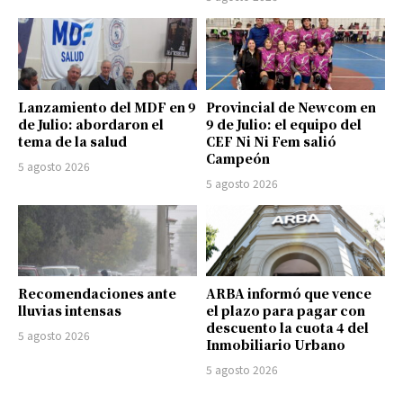
Lanzamiento del MDF en 9
Provincial de Newcom en
de Julio: abordaron el
9 de Julio: el equipo del
tema de la salud
CEF Ni Ni Fem salió
Campeón
5 agosto 2026
5 agosto 2026
Recomendaciones ante
ARBA informó que vence
lluvias intensas
el plazo para pagar con
descuento la cuota 4 del
5 agosto 2026
Inmobiliario Urbano
5 agosto 2026