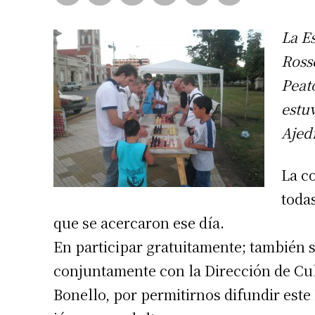
La E
Ross
Peat
estuv
Ajed
La c
toda
que se acercaron ese día.
En participar gratuitamente; también s
conjuntamente con la Dirección de Cult
Bonello, por permitirnos difundir este