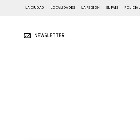
LA CIUDAD
LOCALIDADES
LA REGION
EL PAIS
POLICIA
NEWSLETTER