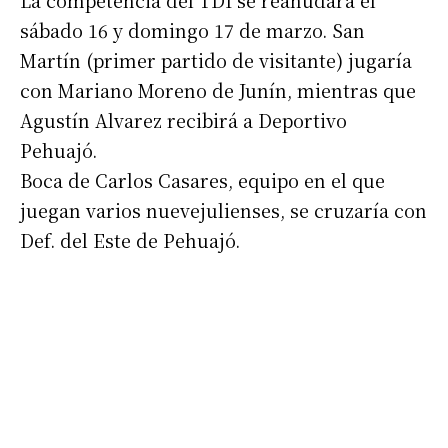
La competencia del TDI se reanudará el
sábado 16 y domingo 17 de marzo. San
Martín (primer partido de visitante) jugaría
con Mariano Moreno de Junín, mientras que
Agustín Alvarez recibirá a Deportivo
Pehuajó.
Boca de Carlos Casares, equipo en el que
Suscribirme gratis
juegan varios nuevejulienses, se cruzaría con
Def. del Este de Pehuajó.
*
Dirección de correo electrónico
Nombre
Apellidos
Número de teléfono