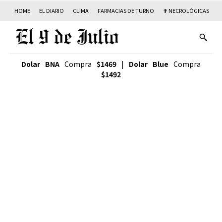
HOME
EL DIARIO
CLIMA
FARMACIAS DE TURNO
✟ NECROLÓGICAS
T
Dolar BNA
Compra
$1469
|
Dolar Blue
Compra
$1492