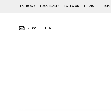
LA CIUDAD
LOCALIDADES
LA REGION
EL PAIS
POLICIA
NEWSLETTER