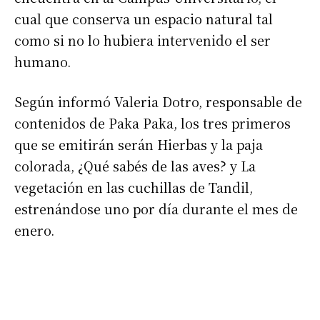
cual que conserva un espacio natural tal
*
Dirección de correo electrónico
como si no lo hubiera intervenido el ser
humano.
Nombre
Según informó Valeria Dotro, responsable de
contenidos de Paka Paka, los tres primeros
Apellidos
que se emitirán serán Hierbas y la paja
colorada, ¿Qué sabés de las aves? y La
Número de teléfono
vegetación en las cuchillas de Tandil,
estrenándose uno por día durante el mes de
enero.