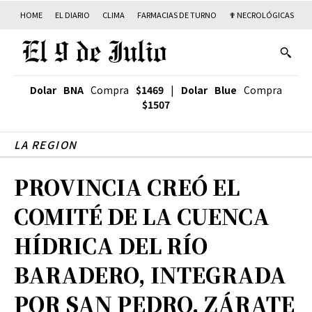
HOME
EL DIARIO
CLIMA
FARMACIAS DE TURNO
✟ NECROLÓGICAS
T
Dolar BNA
Compra
$1469
|
Dolar Blue
Compra
$1507
LA REGION
PROVINCIA CREÓ EL
COMITÉ DE LA CUENCA
HÍDRICA DEL RÍO
BARADERO, INTEGRADA
POR SAN PEDRO, ZÁRATE