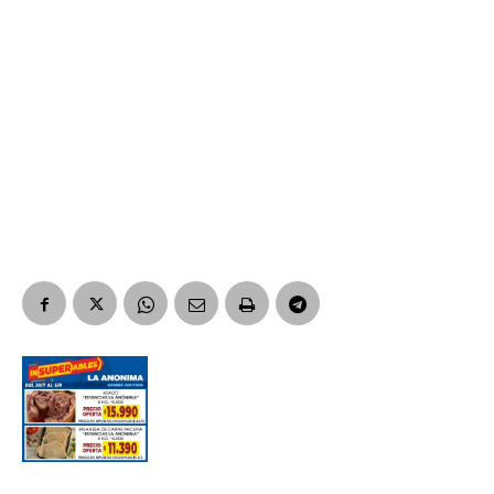
Suscribirme gratis
*
Dirección de correo electrónico
Nombre
Apellidos
Número de teléfono