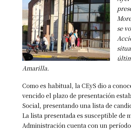
pres
More
se v
Acci
situ
últi
Amarilla.
Como es habitual, la CEyS dio a conoce
vencido el plazo de presentación establ
Social, presentando una lista de candi
La lista presentada es susceptible de 
Administración cuenta con un período 