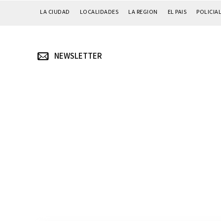
LA CIUDAD
LOCALIDADES
LA REGION
EL PAIS
POLICIA
NEWSLETTER