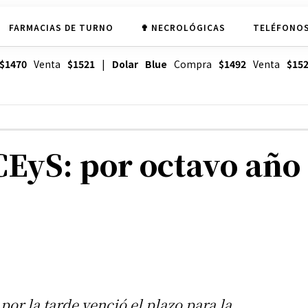
FARMACIAS DE TURNO
✟ NECROLÓGICAS
TELÉFONOS
$1470
Venta
$1521
|
Dolar Blue
Compra
$1492
Venta
$15
CEyS: por octavo año 
por la tarde venció el plazo para la