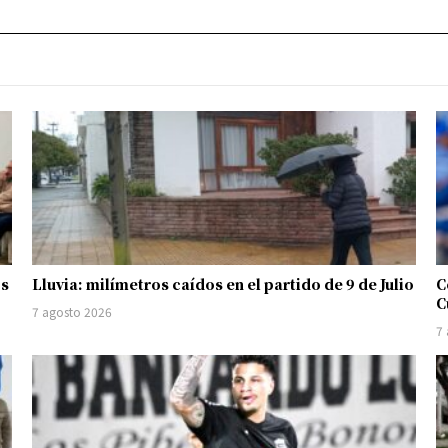
os
Lluvia: milímetros caídos en el partido de 9 de Julio
C
C
7 agosto 2026
7