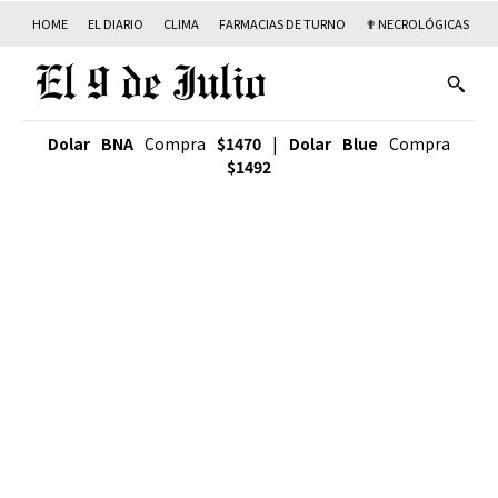
HOME
EL DIARIO
CLIMA
FARMACIAS DE TURNO
✟ NECROLÓGICAS
T
Dolar BNA
Compra
$1470
|
Dolar Blue
Compra
$1492