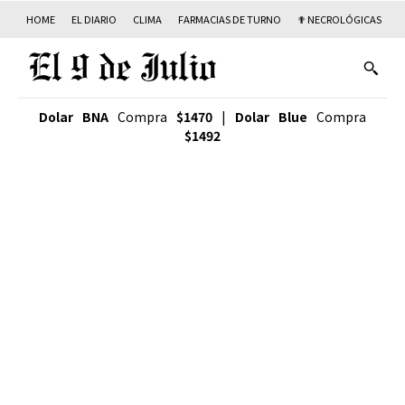
HOME
EL DIARIO
CLIMA
FARMACIAS DE TURNO
✟ NECROLÓGICAS
T
Dolar BNA
Compra
$1470
|
Dolar Blue
Compra
$1492