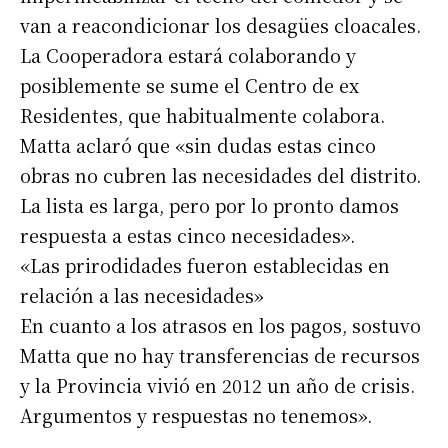
van a reacondicionar los desagües cloacales.
La Cooperadora estará colaborando y
posiblemente se sume el Centro de ex
Suscribirme gratis
Residentes, que habitualmente colabora.
Matta aclaró que «sin dudas estas cinco
*
Dirección de correo electrónico
obras no cubren las necesidades del distrito.
La lista es larga, pero por lo pronto damos
respuesta a estas cinco necesidades».
Nombre
«Las prirodidades fueron establecidas en
relación a las necesidades»
Apellidos
En cuanto a los atrasos en los pagos, sostuvo
Matta que no hay transferencias de recursos
Número de teléfono
y la Provincia vivió en 2012 un año de crisis.
Argumentos y respuestas no tenemos».