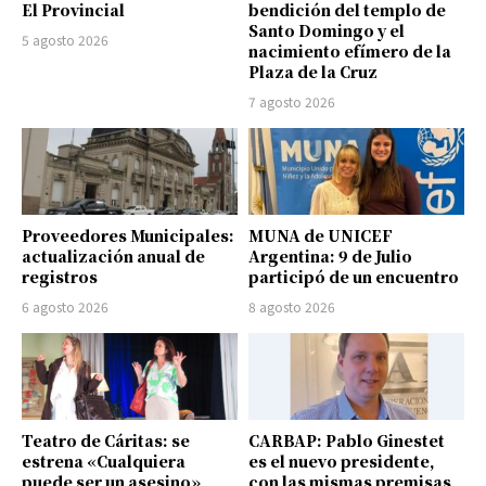
El Provincial
bendición del templo de
Santo Domingo y el
5 agosto 2026
nacimiento efímero de la
Plaza de la Cruz
7 agosto 2026
Proveedores Municipales:
MUNA de UNICEF
actualización anual de
Argentina: 9 de Julio
registros
participó de un encuentro
6 agosto 2026
8 agosto 2026
Teatro de Cáritas: se
CARBAP: Pablo Ginestet
estrena «Cualquiera
es el nuevo presidente,
puede ser un asesino»
con las mismas premisas