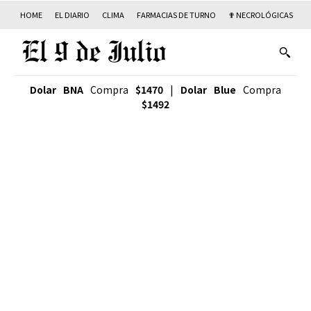
HOME
EL DIARIO
CLIMA
FARMACIAS DE TURNO
✟ NECROLÓGICAS
T
Dolar BNA
Compra
$1470
|
Dolar Blue
Compra
$1492