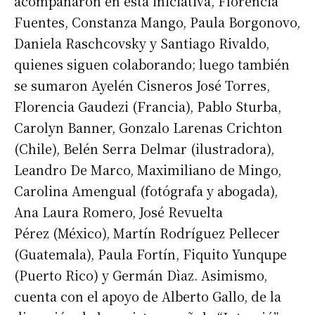
acompañaron en esta iniciativa, Florencia
Fuentes, Constanza Mango, Paula Borgonovo,
Daniela Raschcovsky y Santiago Rivaldo,
quienes siguen colaborando; luego también
se sumaron Ayelén Cisneros José Torres,
Florencia Gaudezi (Francia), Pablo Sturba,
Suscribirme gratis
Carolyn Banner, Gonzalo Larenas Crichton
(Chile), Belén Serra Delmar (ilustradora),
*
Dirección de correo electrónico
Leandro De Marco, Maximiliano de Mingo,
Carolina Amengual (fotógrafa y abogada),
Ana Laura Romero, José Revuelta
Nombre
Pérez (México), Martín Rodríguez Pellecer
(Guatemala), Paula Fortín, Fiquito Yunqupe
Apellidos
(Puerto Rico) y Germán Dìaz. Asimismo,
cuenta con el apoyo de Alberto Gallo, de la
Número de teléfono