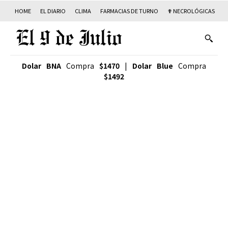
HOME
EL DIARIO
CLIMA
FARMACIAS DE TURNO
✟ NECROLÓGICAS
T
Dolar BNA
Compra
$1470
|
Dolar Blue
Compra
$1492