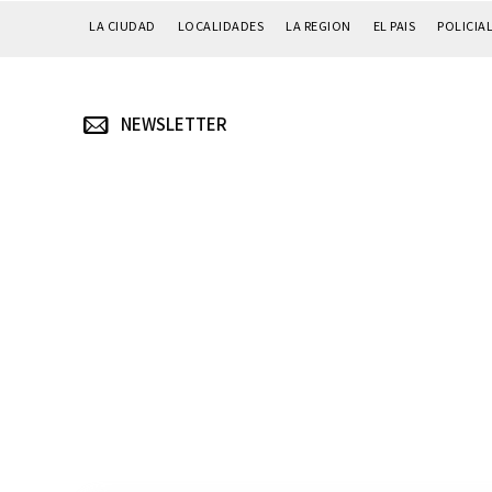
LA CIUDAD
LOCALIDADES
LA REGION
EL PAIS
POLICIA
NEWSLETTER