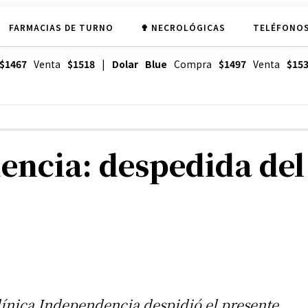
FARMACIAS DE TURNO
✟ NECROLÓGICAS
TELÉFONOS
$1467
Venta
$1518
|
Dolar Blue
Compra
$1497
Venta
$15
encia: despedida del
línica Independencia despidió el presente