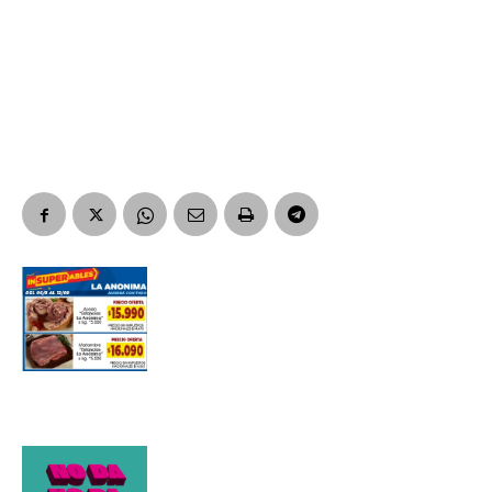
Suscribirme gratis
*
Dirección de correo electrónico
Nombre
Apellidos
Número de teléfono