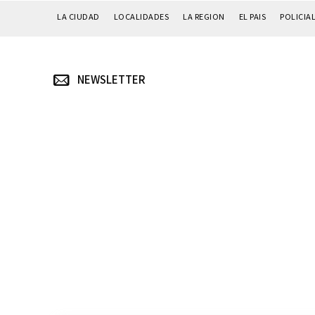
LA CIUDAD
LOCALIDADES
LA REGION
EL PAIS
POLICIA
NEWSLETTER