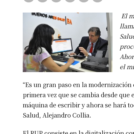
El m
llam
Salud
proc
Ahora
el m
“Es un gran paso en la modernización d
primera vez que se cambia desde que e
máquina de escribir y ahora se hará to
Salud, Alejandro Collia.
El RUP consiste en la digitalización co