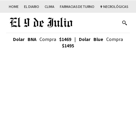
HOME
EL DIARIO
CLIMA
FARMACIAS DE TURNO
✟ NECROLÓGICAS
T
Dolar BNA
Compra
$1469
|
Dolar Blue
Compra
$1495