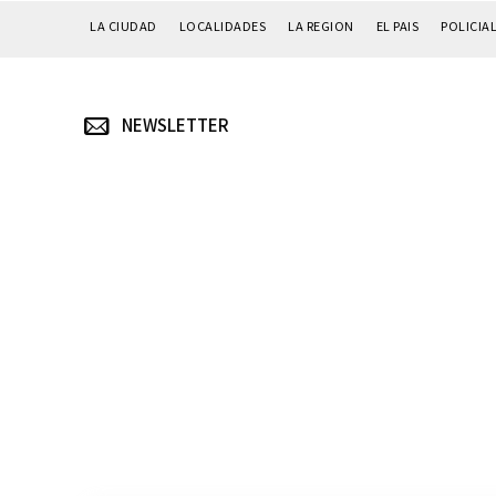
LA CIUDAD
LOCALIDADES
LA REGION
EL PAIS
POLICIA
NEWSLETTER