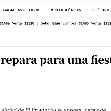
FARMACIAS DE TURNO
✟ NECROLÓGICAS
TELÉFONOS
$1469
Venta
$1520
|
Dolar Blue
Compra
$1495
Venta
$15
 prepara para una fi
calidad de El Provincial se apresta, para este