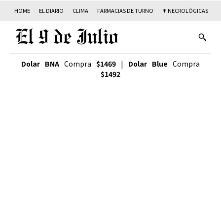
HOME
EL DIARIO
CLIMA
FARMACIAS DE TURNO
✟ NECROLÓGICAS
T
Dolar BNA
Compra
$1469
|
Dolar Blue
Compra
$1492