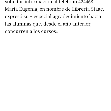
solicitar información al teléfono 424468.
Nombre
María Eugenia, en nombre de Librería Staac,
expresó su « especial agradecimiento hacia
las alumnas que, desde el año anterior,
Apellidos
concurren a los cursos».
Número de teléfono