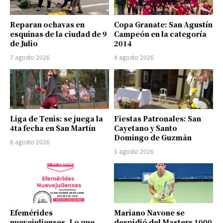
Reparan ochavas en
Copa Granate: San Agustín
esquinas de la ciudad de 9
Campeón en la categoría
de Julio
2014
7 agosto 2026
4 agosto 2026
Liga de Tenis: se juega la
Fiestas Patronales: San
4ta fecha en San Martín
Cayetano y Santo
Domingo de Guzmán
6 agosto 2026
5 agosto 2026
Efemérides
Mariano Navone se
nuevejulienses. Lo que
despidió del Masters 1000