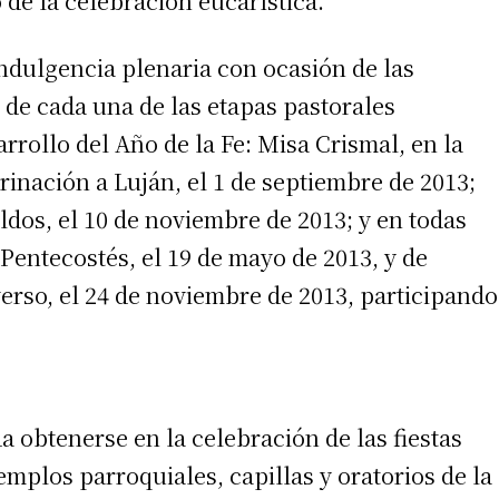
 de la celebración eucarística.
dulgencia plenaria con ocasión de las
o de cada una de las etapas pastorales
rollo del Año de la Fe: Misa Crismal, en la
rinación a Luján, el 1 de septiembre de 2013;
dos, el 10 de noviembre de 2013; y en todas
Pentecostés, el 19 de mayo de 2013, y de
erso, el 24 de noviembre de 2013, participando
irme gratis
*
Requerido
*
de correo electrónico
 obtenerse en la celebración de las fiestas
emplos parroquiales, capillas y oratorios de la