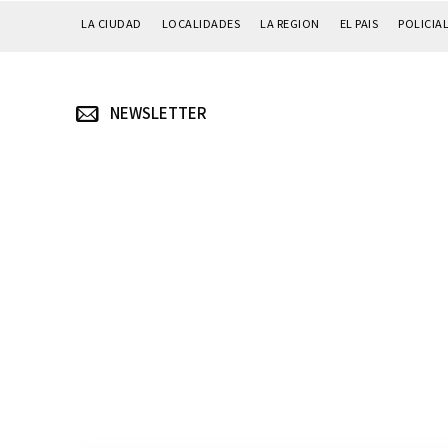
LA CIUDAD
LOCALIDADES
LA REGION
EL PAIS
POLICIA
NEWSLETTER