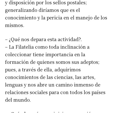
Suscribirme gratis
y disposición por los sellos postales;
generalizando diríamos que es el
conocimiento y la pericia en el manejo de los
*
Dirección de correo electrónico
mismos.
Nombre
– ¿Qué nos depara esta actividad?.
– La Filatelia como toda inclinación a
Apellidos
coleccionar tiene importancia en la
formación de quienes somos sus adeptos;
pues, a través de ella, adquirimos
Número de teléfono
conocimientos de las ciencias, las artes,
lenguas y nos abre un camino inmenso de
relaciones sociales para con todos los países
del mundo.