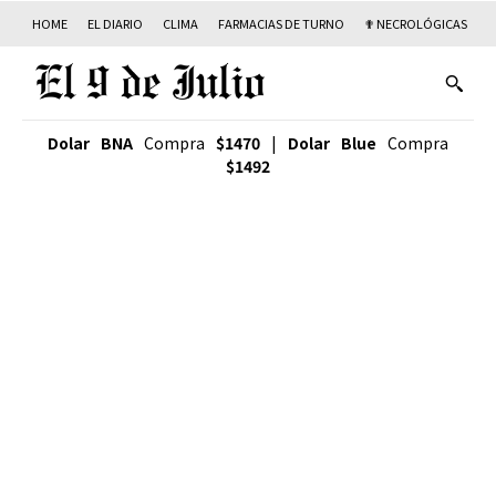
HOME
EL DIARIO
CLIMA
FARMACIAS DE TURNO
✟ NECROLÓGICAS
T
Dolar BNA
Compra
$1470
|
Dolar Blue
Compra
$1492