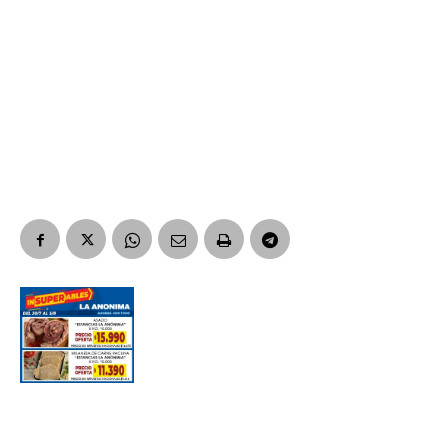
Suscribirme gratis
*
Dirección de correo electrónico
Nombre
Apellidos
Número de teléfono