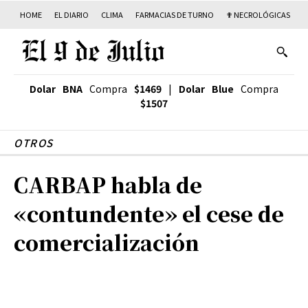
HOME
EL DIARIO
CLIMA
FARMACIAS DE TURNO
✟ NECROLÓGICAS
T
Dolar BNA
Compra
$1469
|
Dolar Blue
Compra
$1507
OTROS
CARBAP habla de
«contundente» el cese de
comercialización