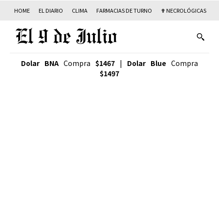
HOME
EL DIARIO
CLIMA
FARMACIAS DE TURNO
✟ NECROLÓGICAS
T
Dolar BNA
Compra
$1467
|
Dolar Blue
Compra
$1497