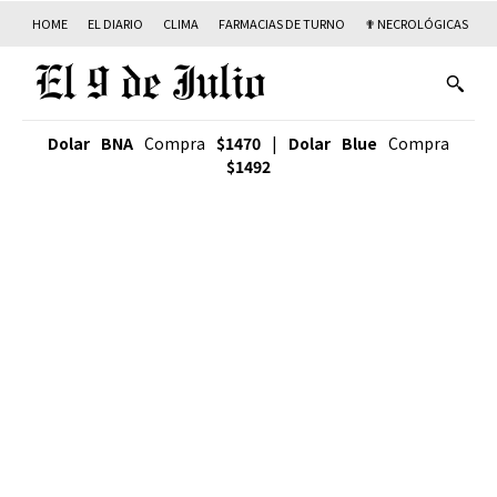
HOME
EL DIARIO
CLIMA
FARMACIAS DE TURNO
✟ NECROLÓGICAS
T
Dolar BNA
Compra
$1470
|
Dolar Blue
Compra
$1492