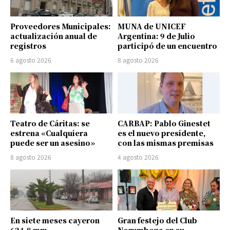
Proveedores Municipales:
MUNA de UNICEF
actualización anual de
Argentina: 9 de Julio
registros
participó de un encuentro
6 agosto 2026
8 agosto 2026
Teatro de Cáritas: se
CARBAP: Pablo Ginestet
estrena «Cualquiera
es el nuevo presidente,
puede ser un asesino»
con las mismas premisas
8 agosto 2026
4 agosto 2026
En siete meses cayeron
Gran festejo del Club
624,8 mm
Norumbega en su