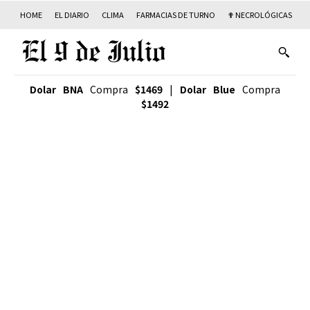
HOME
EL DIARIO
CLIMA
FARMACIAS DE TURNO
✟ NECROLÓGICAS
T
Dolar BNA
Compra
$1469
|
Dolar Blue
Compra
$1492