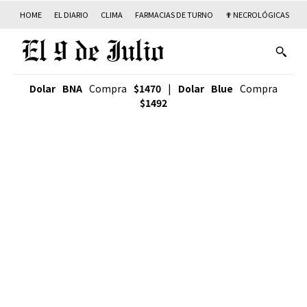
HOME
EL DIARIO
CLIMA
FARMACIAS DE TURNO
✟ NECROLÓGICAS
T
Dolar BNA
Compra
$1470
|
Dolar Blue
Compra
$1492