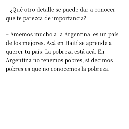
*
Dirección de correo electrónico
– ¿Qué otro detalle se puede dar a conocer
que te parezca de importancia?
Nombre
– Amemos mucho a la Argentina: es un país
de los mejores. Acá en Haití se aprende a
Apellidos
querer tu país. La pobreza está acá. En
Argentina no tenemos pobres, si decimos
Número de teléfono
pobres es que no conocemos la pobreza.