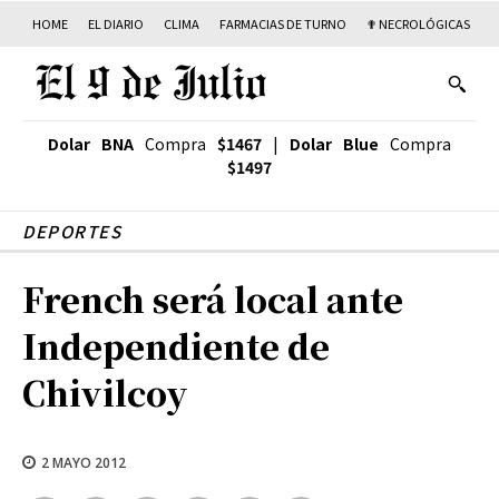
HOME
EL DIARIO
CLIMA
FARMACIAS DE TURNO
✟ NECROLÓGICAS
T
Dolar BNA
Compra
$1467
|
Dolar Blue
Compra
$1497
DEPORTES
French será local ante
Independiente de
Chivilcoy
2 MAYO 2012