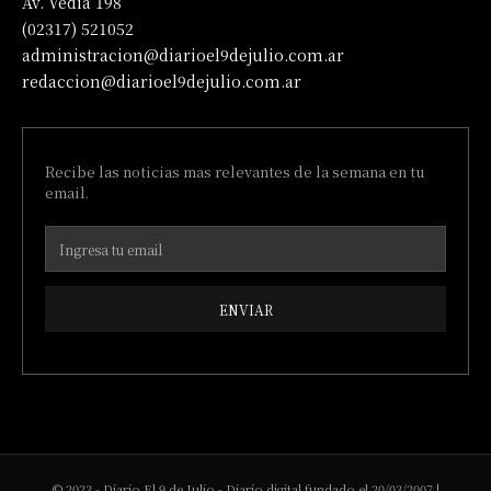
Av. Vedia 198
(02317) 521052
administracion@diarioel9dejulio.com.ar
redaccion@diarioel9dejulio.com.ar
Recibe las noticias mas relevantes de la semana en tu
email.
ENVIAR
© 2023 - Diario El 9 de Julio - Diario digital fundado el 20/03/2007 |