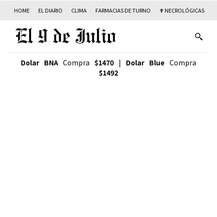
HOME
EL DIARIO
CLIMA
FARMACIAS DE TURNO
✟ NECROLÓGICAS
T
Dolar BNA
Compra
$1470
|
Dolar Blue
Compra
$1492