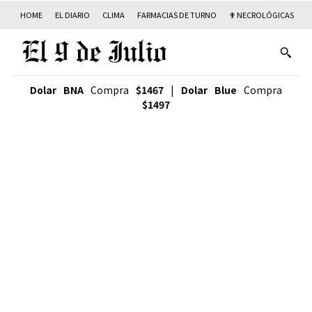
HOME
EL DIARIO
CLIMA
FARMACIAS DE TURNO
✟ NECROLÓGICAS
T
Dolar BNA
Compra
$1467
|
Dolar Blue
Compra
$1497