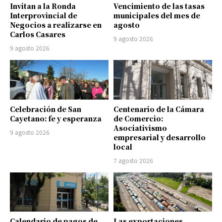
Invitan a la Ronda
Vencimiento de las tasas
Interprovincial de
municipales del mes de
Negocios a realizarse en
agosto
Carlos Casares
9 agosto 2026
9 agosto 2026
Celebración de San
Centenario de la Cámara
Cayetano: fe y esperanza
de Comercio:
Asociativismo
9 agosto 2026
empresarial y desarrollo
local
7 agosto 2026
Calendario de pagos de
Las exportaciones