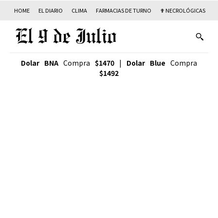
HOME
EL DIARIO
CLIMA
FARMACIAS DE TURNO
✟ NECROLÓGICAS
T
Dolar BNA
Compra
$1470
|
Dolar Blue
Compra
$1492