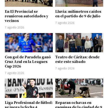
En El Provincial se
Lluvia: milímetros caídos
reunieron autoridades y
en el partido de 9 de Julio
vecinos
7 agosto 2026
7 agosto 2026
Con gol de Paradela ganó
Teatro de Cáritas: desde
Cruz Azul en la Leagues
este este sábado
Cup 2026
7 agosto 2026
7 agosto 2026
Liga Profesional de fútbol:
Reparan ochavas en
se juega la fecha 4
esquinas de la ciudad de 9