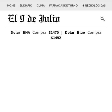
HOME
EL DIARIO
CLIMA
FARMACIAS DE TURNO
✟ NECROLÓGICAS
T
Dolar BNA
Compra
$1470
|
Dolar Blue
Compra
$1492