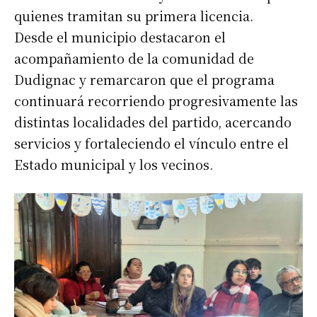
quienes tramitan su primera licencia.
Desde el municipio destacaron el
acompañamiento de la comunidad de
Dudignac y remarcaron que el programa
Suscribirme gratis
continuará recorriendo progresivamente las
distintas localidades del partido, acercando
*
Dirección de correo electrónico
servicios y fortaleciendo el vínculo entre el
Estado municipal y los vecinos.
Nombre
Apellidos
Número de teléfono