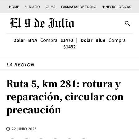
HOME
EL DIARIO
CLIMA
FARMACIAS DE TURNO
✟ NECROLÓGICAS
T
Dolar BNA
Compra
$1470
|
Dolar Blue
Compra
$1492
LA REGION
Ruta 5, km 281: rotura y
reparación, circular con
precaución
22 JUNIO 2026