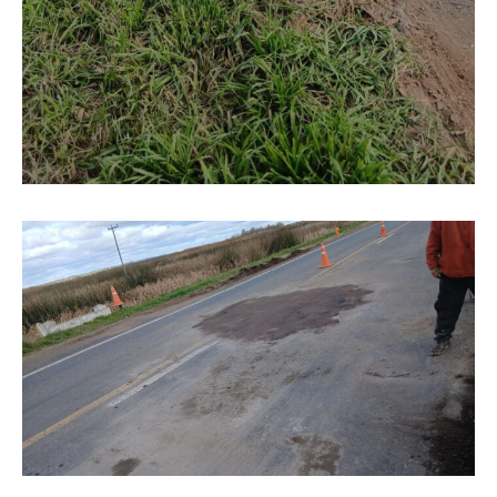
Suscribirme gratis
*
Dirección de correo electrónico
Nombre
Apellidos
Número de teléfono