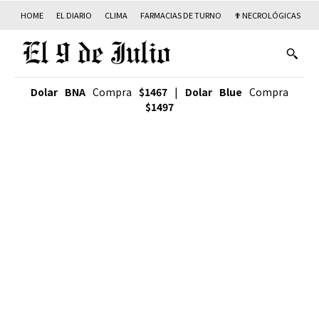
HOME
EL DIARIO
CLIMA
FARMACIAS DE TURNO
✟ NECROLÓGICAS
T
Dolar BNA
Compra
$1467
|
Dolar Blue
Compra
$1497