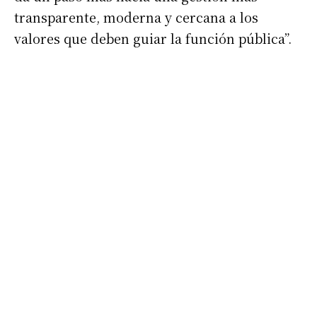
transparente, moderna y cercana a los
Nombre
valores que deben guiar la función pública”.
Apellidos
Número de teléfono