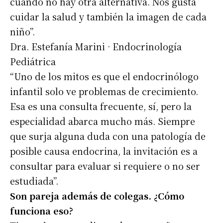
Suscribirme gratis
cuando no hay otra alternativa. Nos gusta
cuidar la salud y también la imagen de cada
niño”.
*
Dirección de correo electrónico
Dra. Estefanía Marini · Endocrinología
Pediátrica
Nombre
“Uno de los mitos es que el endocrinólogo
infantil solo ve problemas de crecimiento.
Apellidos
Esa es una consulta frecuente, sí, pero la
especialidad abarca mucho más. Siempre
Número de teléfono
que surja alguna duda con una patología de
posible causa endocrina, la invitación es a
consultar para evaluar si requiere o no ser
estudiada”.
Son pareja además de colegas. ¿Cómo
funciona eso?