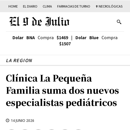
HOME
EL DIARIO
CLIMA
FARMACIAS DE TURNO
✟ NECROLÓGICAS
T
Dolar BNA
Compra
$1469
|
Dolar Blue
Compra
$1507
LA REGION
Clínica La Pequeña
Familia suma dos nuevos
especialistas pediátricos
14 JUNIO 2026