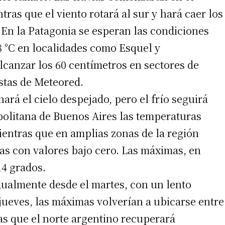
as que el viento rotará al sur y hará caer los
 En la Patagonia se esperan las condiciones
 °C en localidades como Esquel y
canzar los 60 centímetros en sectores de
stas de Meteored.
ará el cielo despejado, pero el frío seguirá
irme gratis
politana de Buenos Aires las temperaturas
mientras que en amplias zonas de la región
*
Requerido
*
de correo electrónico
s con valores bajo cero. Las máximas, en
14 grados.
ualmente desde el martes, con un lento
jueves, las máximas volverían a ubicarse entre
ras que el norte argentino recuperará