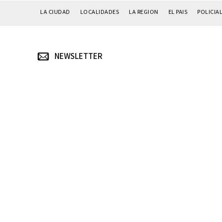
LA CIUDAD
LOCALIDADES
LA REGION
EL PAIS
POLICIA
NEWSLETTER