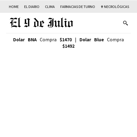
HOME
EL DIARIO
CLIMA
FARMACIAS DE TURNO
✟ NECROLÓGICAS
T
Dolar BNA
Compra
$1470
|
Dolar Blue
Compra
$1492