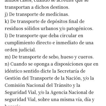
Suscribirme gratis
transportan a dichos destinos.
j) De transporte de medicinas.
*
Dirección de correo electrónico
k) De transporte de depósitos final de
residuos sólidos urbanos y/o patogénicos.
Nombre
l) De transporte que deba circular en
cumplimiento directo e inmediato de una
Apellidos
orden judicial.
m) De transporte de sebo, hueso y cueros.
n) Cuando se oponga a disposiciones que en
Número de teléfono
idéntico sentido dicte la Secretaría de
Gestión del Transporte de la Nación, y/o la
Comisión Nacional del Tránsito y la
Seguridad Vial, y/o la Agencia Nacional de
seguridad Vial, sobre una misma vía, día y