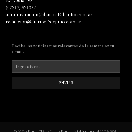
Av. Vedia 198
(02317) 521052
administracion@diarioel9dejulio.com.ar
redaccion@diarioel9dejulio.com.ar
Recibe las noticias mas relevantes de la semana en tu
email.
ENVIAR
© 2023 - Diario El 9 de Julio - Diario digital fundado el 20/03/2007 |