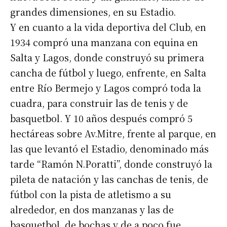
grandes dimensiones, en su Estadio.
Y en cuanto a la vida deportiva del Club, en
1934 compró una manzana con equina en
Suscribirme gratis
Salta y Lagos, donde construyó su primera
cancha de fútbol y luego, enfrente, en Salta
*
Dirección de correo electrónico
entre Río Bermejo y Lagos compró toda la
cuadra, para construir las de tenis y de
basquetbol. Y 10 años después compró 5
Nombre
hectáreas sobre Av.Mitre, frente al parque, en
las que levantó el Estadio, denominado más
Apellidos
tarde “Ramón N.Poratti”, donde construyó la
pileta de natación y las canchas de tenis, de
Número de teléfono
fútbol con la pista de atletismo a su
alrededor, en dos manzanas y las de
basquetbol, de bochas y de a poco fue