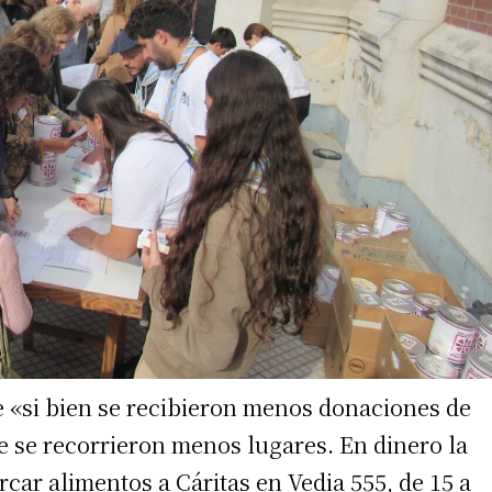
irme gratis
*
Requerido
*
de correo electrónico
e «si bien se recibieron menos donaciones de
e se recorrieron menos lugares. En dinero la
ar alimentos a Cáritas en Vedia 555, de 15 a