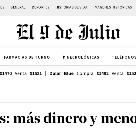
LES
GENERAL
DEPORTES
HISTORIAS DE VIDA
IMAGENES HISTORICAS
FARMACIAS DE TURNO
✟ NECROLÓGICAS
TELÉFONOS
$1470
Venta
$1521
|
Dolar Blue
Compra
$1492
Venta
$15
as: más dinero y men