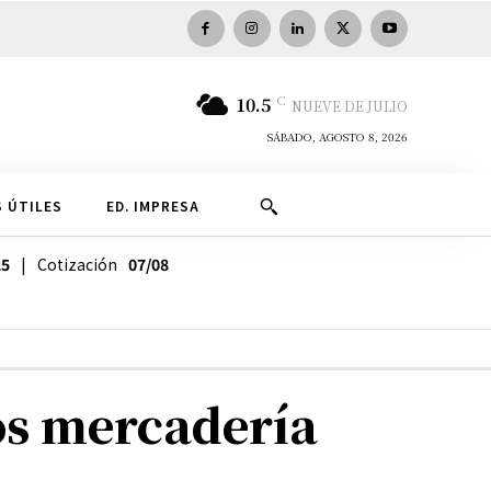
C
10.5
NUEVE DE JULIO
SÁBADO, AGOSTO 8, 2026
 ÚTILES
ED. IMPRESA
25
| Cotización
07/08
os mercadería