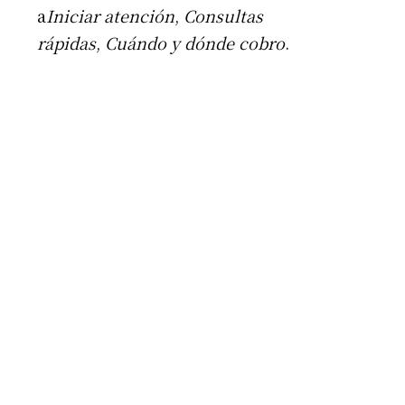
a
Iniciar atención
,
Consultas
rápidas
,
Cuándo y dónde cobro
.
Apellidos
Número de teléfono