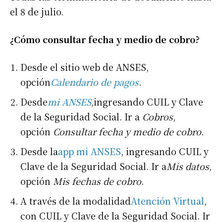
el 8 de julio.
¿Cómo consultar fecha y medio de cobro?
Desde el sitio web de ANSES,
opción
Calendario de pagos
.
Desde
mi ANSES
,ingresando CUIL y Clave
de la Seguridad Social. Ir a
Cobros
,
opción
Consultar fecha
y medio de cobro
.
Suscribirme gratis
Desde la
app mi ANSES
, ingresando CUIL y
Clave de la Seguridad Social. Ir a
Mis datos
,
opción
Mis fechas de cobro
.
*
Dirección de correo electrónico
A través de la modalidad
Atención Virtual
,
Nombre
con CUIL y Clave de la Seguridad Social. Ir