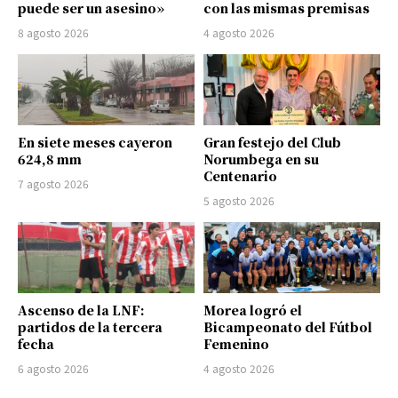
puede ser un asesino»
con las mismas premisas
8 agosto 2026
4 agosto 2026
En siete meses cayeron
Gran festejo del Club
624,8 mm
Norumbega en su
Centenario
7 agosto 2026
5 agosto 2026
Ascenso de la LNF:
Morea logró el
partidos de la tercera
Bicampeonato del Fútbol
fecha
Femenino
6 agosto 2026
4 agosto 2026