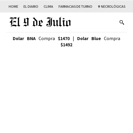
HOME
EL DIARIO
CLIMA
FARMACIAS DE TURNO
✟ NECROLÓGICAS
T
Dolar BNA
Compra
$1470
|
Dolar Blue
Compra
$1492