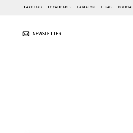
LA CIUDAD
LOCALIDADES
LA REGION
EL PAIS
POLICIA
NEWSLETTER