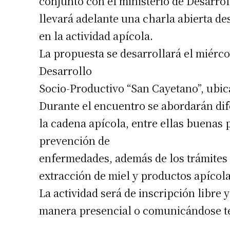
conjunto con el ministerio de Desarrol
Suscrib
llevará adelante una charla abierta de
en la actividad apícola.
Dirección 
La propuesta se desarrollará el miércol
Desarrollo
Nombre
Socio-Productivo “San Cayetano”, ubica
Durante el encuentro se abordarán dif
Apellidos
la cadena apícola, entre ellas buenas 
prevención de
Número de
enfermedades, además de los trámites n
extracción de miel y productos apícola
La actividad será de inscripción libre 
manera presencial o comunicándose te