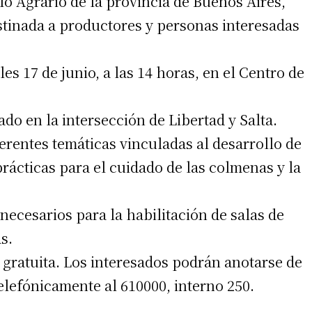
lo Agrario de la provincia de Buenos Aires,
irme gratis
stinada a productores y personas interesadas
*
Requerido
*
de correo electrónico
es 17 de junio, a las 14 horas, en el Centro de
do en la intersección de Libertad y Salta.
erentes temáticas vinculadas al desarrollo de
prácticas para el cuidado de las colmenas y la
 teléfono
ecesarios para la habilitación de salas de
s.
y gratuita. Los interesados podrán anotarse de
lefónicamente al 610000, interno 250.