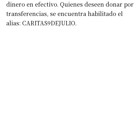
dinero en efectivo. Quienes deseen donar por
transferencias, se encuentra habilitado el
alias: CARITAS9DEJULIO.
Suscribirme gratis
*
Dirección de correo electrónico
Nombre
Apellidos
Número de teléfono