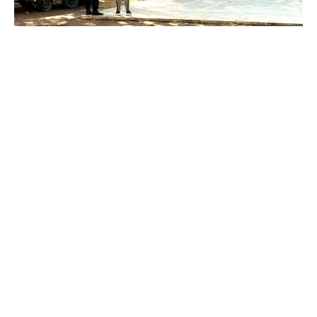
Suscribirme gratis
*
Dirección de correo electrónico
Nombre
Apellidos
Número de teléfono