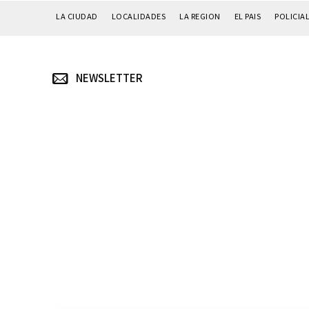
LA CIUDAD
LOCALIDADES
LA REGION
EL PAIS
POLICIA
NEWSLETTER