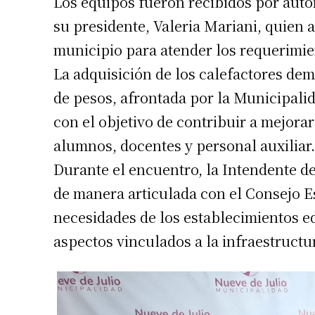
Los equipos fueron recibidos por auto
su presidente, Valeria Mariani, quie
municipio para atender los requerimien
La adquisición de los calefactores de
de pesos, afrontada por la Municipalid
con el objetivo de contribuir a mejora
alumnos, docentes y personal auxiliar.
Suscrib
Durante el encuentro, la Intendente d
de manera articulada con el Consejo E
Dirección 
necesidades de los establecimientos ed
aspectos vinculados a la infraestructur
Nombre
Apellidos