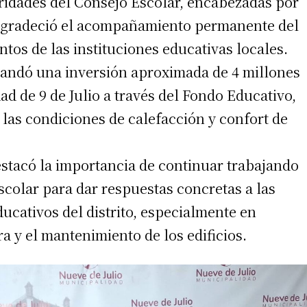
ridades del Consejo Escolar, encabezadas por
n agradeció el acompañamiento permanente del
tos de las instituciones educativas locales.
mandó una inversión aproximada de 4 millones
ad de 9 de Julio a través del Fondo Educativo,
r las condiciones de calefacción y confort de
irme gratis
estacó la importancia de continuar trabajando
*
Requerido
scolar para dar respuestas concretas a las
*
de correo electrónico
ucativos del distrito, especialmente en
a y el mantenimiento de los edificios.