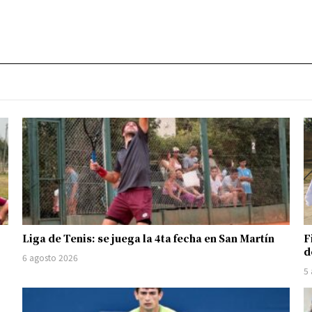
Liga de Tenis: se juega la 4ta fecha en San Martín
F
d
6 agosto 2026
5